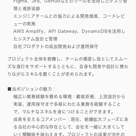
Figma、Jira、GitHubなどのツールを活用したタスク管
理と進捗追跡
エンジニアチームとの協力による開発推進、コードレビ
ューの実施
AWS Amplify、API Gateway、DynamoDBを活用し
たシステム設計と管理
自社プロダクトの追加開発および運用保守
プロジェクト全体を俯瞰し、チームの橋渡し役としてスムー
ズな進行をサポートするとともに、自身も開発や設計に携わ
りながらスキルを磨くことが求められます。
■当ポジションの魅力：
幅広い業務経験を積める環境：顧客折衝、上流設計から
実装、運用保守まで多岐にわたる業務を経験すること
で、マルチなスキルを身につけることができます。
成長を支えるコアメンバー：現在、組織拡大フェーズにあ
る当社の中心的な存在として、会社を一緒に大きくして
いく醍醐味を味わえます。プロジェクトの成果が会社の