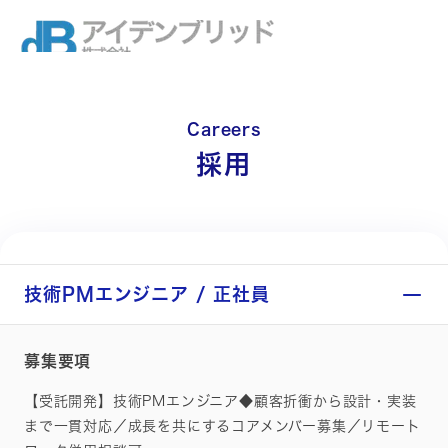
Careers
採用
技術PMエンジニア / 正社員
Services
Work
募集要項
【受託開発】技術PMエンジニア◆顧客折衝から設計・実装
About
まで一貫対応／成長を共にするコアメンバー募集／リモート