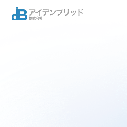
Services
Work
About
News
Careers